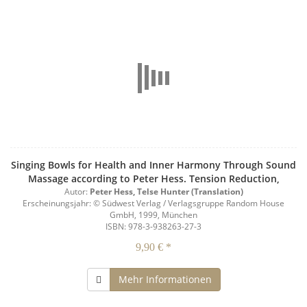
Singing Bowls for Health and Inner Harmony Through Sound
Massage according to Peter Hess. Tension Reduction,
Creativity enhancement, History Rituals
Autor:
Peter Hess, Telse Hunter (Translation)
Erscheinungsjahr: © Südwest Verlag / Verlagsgruppe Random House
GmbH, 1999, München
ISBN: 978-3-938263-27-3
9,90 € *
Mehr Informationen